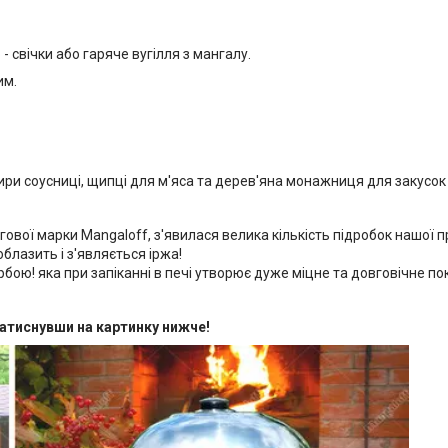
 свічки або гаряче вугілля з мангалу.
им.
тири соусниці, щипці для м'яса та дерев'яна монажниця для закусок 
ової марки Mangaloff, з'явилася велика кількість підробок нашої 
блазить і з'являється іржа!
ою! яка при запіканні в печі утворює дуже міцне та довговічне по
атиснувши на картинку нижче!