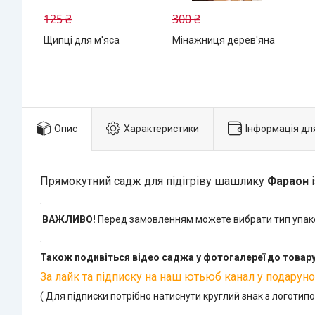
125 ₴
300 ₴
Щипці для м'яса
Мінажниця дерев'яна
Опис
Характеристики
Інформація дл
Прямокутний садж для підігріву шашлику
Фараон
і
.
ВАЖЛИВО!
Перед замовленням можете вибрати тип упаков
.
Також подивіться відео саджа у фотогалереї до товару
За лайк та підписку на наш ютьюб канал у подарунок
( Для підписки потрібно натиснути круглий знак з логотипо