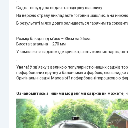
.
Садж - посуд для подачі та підігріву шашлику.
На верхню страву викладаєте готовий шашлик, а на нижню -
В результаті м'ясо довго залишається гарячим та соковит
.
Розмір блюда під м'ясо – 36см на 26см;
Висота загальна – 270 мм.
У комплекті з саджем іде кришка, шість скляних чарок, чо
.
Увага!
У зв'язку з великою популярністю наших саджів торг
пофарбованих вручну з балончиків з фарбою, яка швидко о
Оригінальні саджі Mangaloff пофарбовані порошковою фарб
.
Ознайомитись з іншими моделями саджів ви можете, н