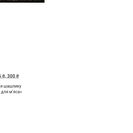
₴, 300 ₴
ля шашлику
 для м'яса»